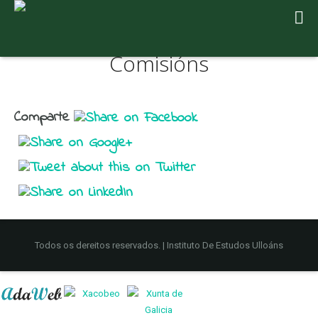
Comisións
Comparte
Todos os dereitos reservados. | Instituto De Estudos Ulloáns