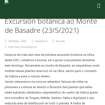
Excursión botánica ao Monte
de Basadre (23/5/2021)
20 Maio, 2021
Redactor
Novas
en
Non hai comentarios
Excursión
Despois de máis dun mes da primeira excursión botánica na Ulloa
botánica
deste 2021, volvemos a buscar, ver e gozar coas plantas silvestres
ao
este domingo. Novamente ao monte de Basadre, as serpentinas onde
Monte
medran tantas plantas raras non só na Ulloa, senón para o conxunto
de
de Galicia e para o mundo enteiro.
Basadre
Cando estiveramos na zona en setembro falouse de voltar na
(23/5/2021)
primavera a coñecer en directo a floración das plantas que teñen
neste substrato ultrabásico serpentinítico do centro de Galicia (parte
dos concellos de Toques, Melide, Santiso, Palas e Agolada) a súa
reducida área de distribución en todo o planeta. A herba de