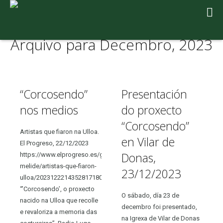
Arquivo para Decembro, 2023
“Corcosendo”
Presentación
nos medios
do proxecto
“Corcosendo”
Artistas que fiaron na Ulloa.
en Vilar de
El Progreso, 22/12/2023
Donas,
https://www.elprogreso.es/gl/articulo/ulloa-
melide/artistas-que-fiaron-
23/12/2023
ulloa/202312221435281718015.html
“’Corcosendo’, o proxecto
O sábado, día 23 de
nacido na Ulloa que recolle
decembro foi presentado,
e revaloriza a memoria das
na Igrexa de Vilar de Donas