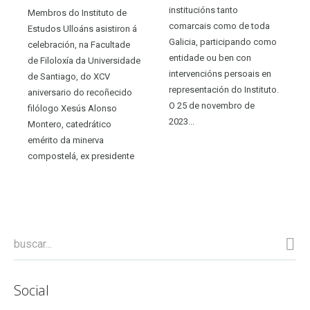
institucións tanto
Membros do Instituto de
comarcais como de toda
Estudos Ulloáns asistiron á
Galicia, participando como
celebración, na Facultade
entidade ou ben con
de Filoloxía da Universidade
intervencións persoais en
de Santiago, do XCV
representación do Instituto.
aniversario do recoñecido
O 25 de novembro de
filólogo Xesús Alonso
2023...
Montero, catedrático
emérito da minerva
compostelá, ex presidente
da Real Academia Galega e
socio honorario...
Social