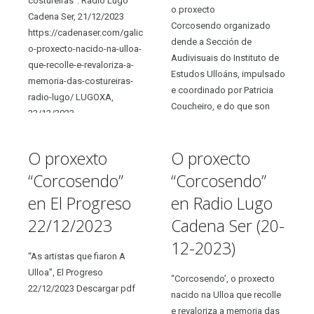
costureiras”. Radio Lugo
o proxecto
Cadena Ser, 21/12/2023
Corcosendo organizado
https://cadenaser.com/galicia/2023/12/20/corcosendo-
dende a Sección de
o-proxecto-nacido-na-ulloa-
Audivisuais do Instituto de
que-recolle-e-revaloriza-a-
Estudos Ulloáns, impulsado
memoria-das-costureiras-
e coordinado por Patricia
radio-lugo/ LUGOXA,
Coucheiro, e do que son
22/12/2023
comisarias Patricia
https://galiciaxa.com/2023/12/lxa/zonas-
Coucheiro,...
lxa/palas-rei-lxa/246171/
O proxexto
O proxecto
“Corcosendo”
“Corcosendo”
en El Progreso
en Radio Lugo
22/12/2023
Cadena Ser (20-
12-2023)
“As artistas que fiaron A
Ulloa”, El Progreso
“Corcosendo’, o proxecto
22/12/2023 Descargar pdf
nacido na Ulloa que recolle
e revaloriza a memoria das