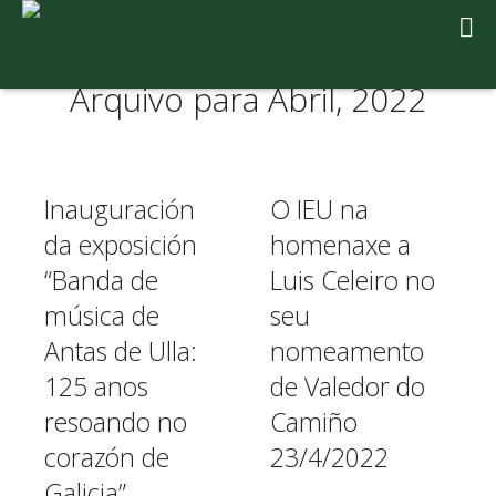
Arquivo para Abril, 2022
Inauguración
O IEU na
da exposición
homenaxe a
“Banda de
Luis Celeiro no
música de
seu
Antas de Ulla:
nomeamento
125 anos
de Valedor do
resoando no
Camiño
corazón de
23/4/2022
Galicia”