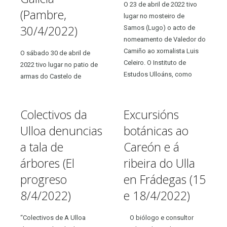
O 23 de abril de 2022 tivo
(Pambre,
lugar no mosteiro de
30/4/2022)
Samos (Lugo) o acto de
nomeamento de Valedor do
Camiño ao xornalista Luis
O sábado 30 de abril de
Celeiro. O Instituto de
2022 tivo lugar no patio de
Estudos Ulloáns, como
armas do Castelo de
asociación cultural do
Pambre (Palas de Rei) o
Camiño de Santiago,
acto de inauguración da
adheriuse a esta...
Colectivos da
Excursións
exposición Banda de
música de Antas de Ulla:
Ulloa denuncias
botánicas ao
125 anos resoando no
a tala de
Careón e á
corazón de Galicia,...
árbores (El
ribeira do Ulla
progreso
en Frádegas (15
8/4/2022)
e 18/4/2022)
“Colectivos de A Ulloa
O biólogo e consultor