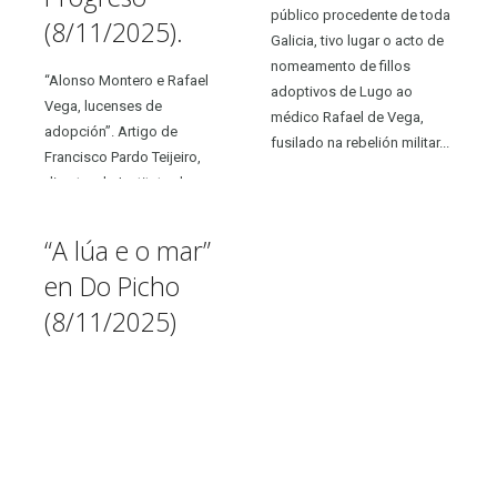
público procedente de toda
(8/11/2025).
Galicia, tivo lugar o acto de
nomeamento de fillos
“Alonso Montero e Rafael
adoptivos de Lugo ao
Vega, lucenses de
médico Rafael de Vega,
adopción”. Artigo de
fusilado na rebelión militar...
Francisco Pardo Teijeiro,
director do Instituto de
Estudos Ulloáns. El
Progreso, 8 de novembro
“A lúa e o mar”
de 2025.
en Do Picho
(8/11/2025)