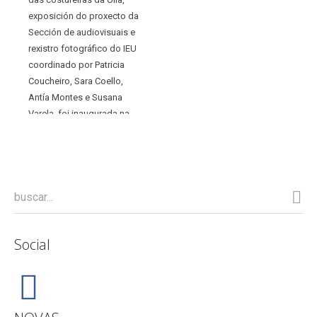
exposición do proxecto da
Sección de audiovisuais e
rexistro fotográfico do IEU
coordinado por Patricia
Coucheiro, Sara Coello,
Antía Montes e Susana
Varela, foi inaugurada na
igrexa de Vilar de Donas
(Palas de...
Social