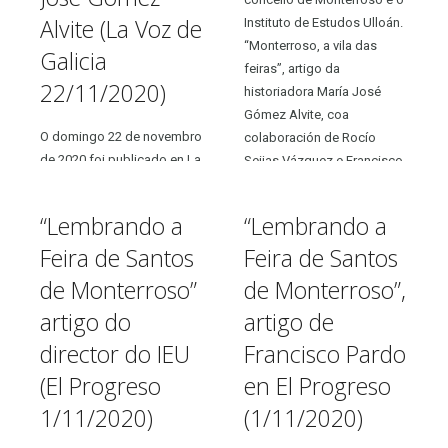
Alvite (La Voz de
Instituto de Estudos Ulloán.
“Monterroso, a vila das
Galicia
feiras”, artigo da
22/11/2020)
historiadora María José
Gómez Alvite, coa
O domingo 22 de novembro
colaboración de Rocío
de 2020 foi publicado en La
Seijas Vázquez e Francisco
Voz de Galicia un
Pardo Teijeiro, publicado o
comunicado conxunto do
22/11/2020 en La Voz...
“Lembrando a
“Lembrando a
Concello de Monterroso e
Feira de Santos
Feira de Santos
do Instituto de Estudos
Ulloáns, artigo que leva por
de Monterroso”
de Monterroso”,
título “Monterroso, a vila
artigo do
artigo de
das feiras” e cuxa autora...
director do IEU
Francisco Pardo
(El Progreso
en El Progreso
1/11/2020)
(1/11/2020)