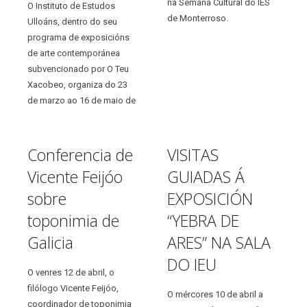
na Semana Cultural do IES
O Instituto de Estudos
de Monterroso.
Ulloáns, dentro do seu
programa de exposicións
de arte contemporánea
subvencionado por O Teu
Xacobeo, organiza do 23
de marzo ao 16 de maio de
2019, na sala de
exposicións do Castelo de
Pambre (Palas de...
Conferencia de
VISITAS
Vicente Feijóo
GUIADAS Á
sobre
EXPOSICIÓN
toponimia de
“YEBRA DE
Galicia
ARES” NA SALA
DO IEU
O venres 12 de abril, o
filólogo Vicente Feijóo,
O mércores 10 de abril a
coordinador de toponimia