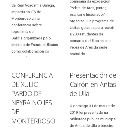
comisaria da exposición
da Real Academia Galega,
“Yebra de Ares, pintor,
impartiu no IES de
escritor e historiador”
Monterroso unha
organizou un programa de
conferencia sobre
visitas guiadas para recibir
toponimia de
a 200 estudantes da
Galicia organizada polo
comarca da Ulloa na sala
Instituto de Estudos Ulloáns
Yebra de Ares da sede
como colaboración co
social do...
centro educativo
monterrosino na súa
Semana Cultural....
CONFERENCIA
Presentación de
DE XULIO
Cairón en Antas
PARDO DE
de Ulla
NEYRA NO IES
O domingo 31 de marzo de
DE
2019 foi presentado na
MONTERROSO
biblioteca publica municipal
de Antas de Ulla o terceiro