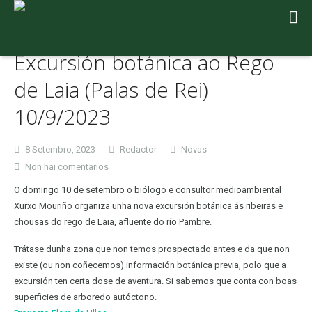
Excursión botánica ao Rego
de Laia (Palas de Rei)
10/9/2023
8 Setembro, 2023
Redactor
Novas
en
Non hai comentarios
Excursión
O domingo 10 de setembro o biólogo e consultor medioambiental
botánica
Xurxo Mouriño organiza unha nova excursión botánica ás ribeiras e
ao
chousas do rego de Laia, afluente do río Pambre.
Rego
de
Trátase dunha zona que non temos prospectado antes e da que non
Laia
existe (ou non coñecemos) información botánica previa, polo que a
(Palas
excursión ten certa dose de aventura. Si sabemos que conta con boas
de
superficies de arboredo autóctono.
Rei)