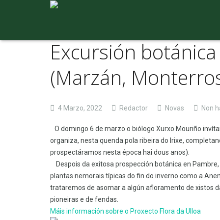
Excursión botánica 
(Marzán, Monterro
4 Marzo, 2022
Redactor
Novas
Non h
O domingo 6 de marzo o biólogo Xurxo Mouriño invítano
organiza, nesta quenda pola ribeira do Irixe, completan
prospectáramos nesta época hai dous anos).
Despois da exitosa prospección botánica en Pambre, 
plantas nemorais típicas do fin do inverno como a A
trataremos de asomar a algún afloramento de xistos da
pioneiras e de fendas.
Máis información sobre o Proxecto Flora da Ulloa