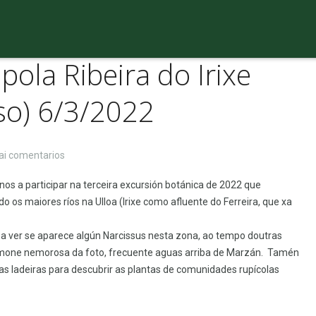
pola Ribeira do Irixe
so) 6/3/2022
en
ai comentarios
Excursión
s a participar na terceira excursión botánica de 2022 que
botánica
do os maiores ríos na Ulloa (Irixe como afluente do Ferreira, que xa
pola
Ribeira
a ver se aparece algún Narcissus nesta zona, ao tempo doutras
do
nemone nemorosa da foto, frecuente aguas arriba de Marzán. Tamén
Irixe
s ladeiras para descubrir as plantas de comunidades rupícolas
(Marzán,
Monterroso)
6/3/2022