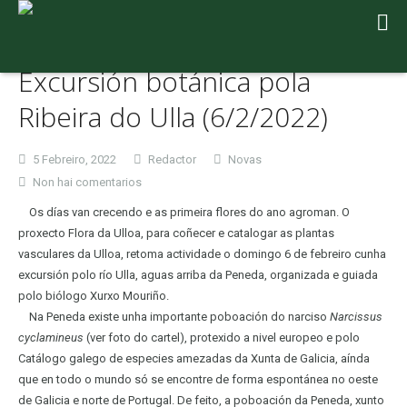
Excursión botánica pola
Ribeira do Ulla (6/2/2022)
5 Febreiro, 2022
Redactor
Novas
en
Non hai comentarios
Excursión
Os días van crecendo e as primeira flores do ano agroman. O
botánica
proxecto Flora da Ulloa, para coñecer e catalogar as plantas
pola
vasculares da Ulloa, retoma actividade o domingo 6 de febreiro cunha
Ribeira
excursión polo río Ulla, aguas arriba da Peneda, organizada e guiada
do
polo biólogo Xurxo Mouriño.
Ulla
Na Peneda existe unha importante poboación do narciso
Narcissus
(6/2/2022)
cyclamineus
(ver foto do cartel), protexido a nivel europeo e polo
Catálogo galego de especies amezadas da Xunta de Galicia, aínda
que en todo o mundo só se encontre de forma espontánea no oeste
de Galicia e norte de Portugal. De feito, a poboación da Peneda, xunto