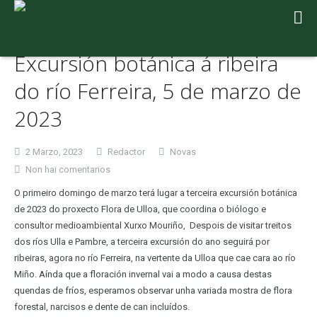
Excursión botánica á ribeira
do río Ferreira, 5 de marzo de
2023
2 Marzo, 2023
Redactor
Novas
en
Non hai comentarios
Excursión
O primeiro domingo de marzo terá lugar a terceira excursión botánica
botánica
de 2023 do proxecto Flora de Ulloa, que coordina o biólogo e
á
consultor medioambiental Xurxo Mouriño, Despois de visitar treitos
ribeira
dos ríos Ulla e Pambre, a terceira excursión do ano seguirá por
do
ribeiras, agora no río Ferreira, na vertente da Ulloa que cae cara ao río
río
Miño. Aínda que a floración invernal vai a modo a causa destas
Ferreira,
quendas de fríos, esperamos observar unha variada mostra de flora
5
forestal, narcisos e dente de can incluídos.
de