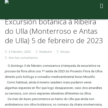
Excursión botánica á Ribeira
do Ulla (Monterroso e Antas
de Ulla) 5 de febreiro de 2023
2 Febreiro, 2023
Redactor
Novas
en
Non hai comentarios
Excursión
O domingo 5 de febreiro comezamos á tempada de excursións na
botánica
procura da flora ulloá coa 1ª saída de 2023 do Proxecto Flora da Ulloa
á
dirixido polo biólogo e consultor medioambiental Xurxo Mouriño.
Ribeira
Como habitual, aínda é inverno xeadeiro mais puideron verse
do
algunhas especies en flor que logo desaparecen, caso dos amarelles
Ulla
ou narcisos, con cinco especies silvestres diferentes na Ulloa.
(Monterroso
Da man de Xurxo percorremos un tramo do Ulla que aínda non
e
andivéramos con ollos botánicos, no comezo da chaira monterrosina,
Antas