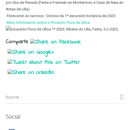
por riba da Peneda (Fente e Frameán en Monterroso e Casa de Naia en
de
Antas de Ulla).
Ulla)
Floreceron os narcisos
. Crónica da 1ª excursión botánica de 2023
5
Máis información sobre o Proxecto Flora da Ulloa
de
febreiro
de
Comparte
2023
Social