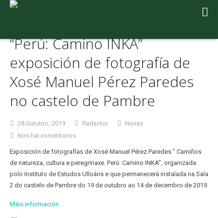
“Perú: Camino INKA”
exposición de fotografía de
Xosé Manuel Pérez Paredes
no castelo de Pambre
28 Outubro, 2019
Redactor
Novas
en
Non hai comentarios
“Perú:
Exposición de fotografías de Xosé Manuel Pérez Paredes ” Camiños
Camino
de natureza, cultura e peregrinaxe. Perú: Camino INKA”, organizada
INKA”
polo Instituto de Estudos Ulloáns e que permanecerá instalada na Sala
exposición
2 do castelo de Pambre do 19 de outubro ao 14 de decembro de 2019.
de
fotografía
Máis información
de