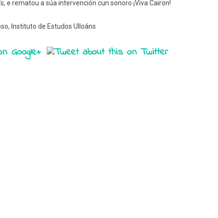
s, e rematou a súa intervención cun sonoro ¡Viva Cairon!
de
Monterroso