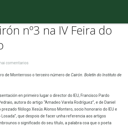
rón nº3 na IV Feira do
o
en
hai comentarios
Presentación
bro de Monterroso o terceiro número de
Cairón. Boletín do Instituto de
de
Cairón
nº3
entación en primeiro lugar o director do IEU, Francisco Pardo
na
 Pedraio, autora do artigo “Amadeo Varela Rodríguez”, e de Daniel
IV
 o prezado filólogo Xesús Alonso Montero, socio honorario do IEU e
Feira
osada”, que despois de facer unha referencia aos artigos
do
mbrounos o significado do seu título, a palabra coa que o poeta
libro