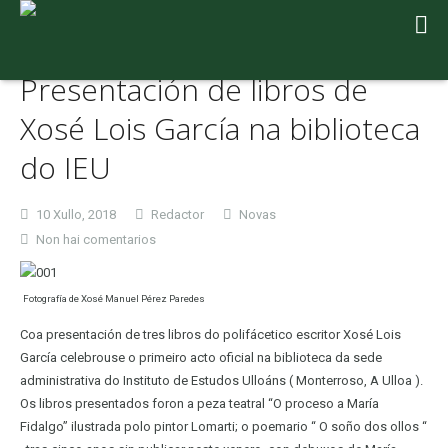
Presentación de libros de
Xosé Lois García na biblioteca
do IEU
10 Xullo, 2018
Redactor
Novas
en
Non hai comentarios
Presentación
de
Fotografía de Xosé Manuel Pérez Paredes
libros
de
Coa presentación de tres libros do polifácetico escritor Xosé Lois
Xosé
García celebrouse o primeiro acto oficial na biblioteca da sede
Lois
administrativa do Instituto de Estudos Ulloáns ( Monterroso, A Ulloa ).
García
Os libros presentados foron a peza teatral “O proceso a María
na
Fidalgo” ilustrada polo pintor Lomarti; o poemario “ O soño dos ollos “
biblioteca