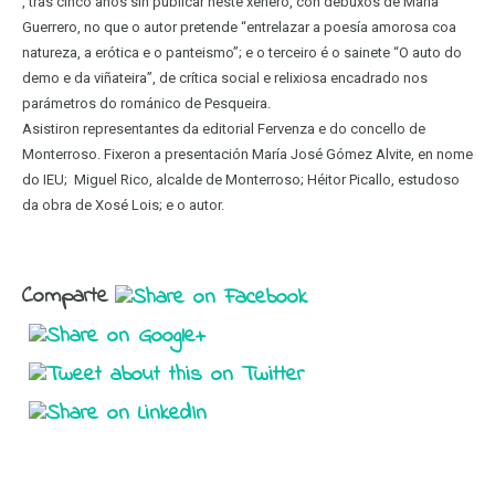
, tras cinco anos sin publicar neste xenero, con debuxos de María
do
Guerrero, no que o autor pretende “entrelazar a poesía amorosa coa
IEU
natureza, a erótica e o panteismo”; e o terceiro é o sainete “O auto do
demo e da viñateira”, de crítica social e relixiosa encadrado nos
parámetros do románico de Pesqueira.
Asistiron representantes da editorial Fervenza e do concello de
Monterroso. Fixeron a presentación María José Gómez Alvite, en nome
do IEU; Miguel Rico, alcalde de Monterroso; Héitor Picallo, estudoso
da obra de Xosé Lois; e o autor.
Comparte