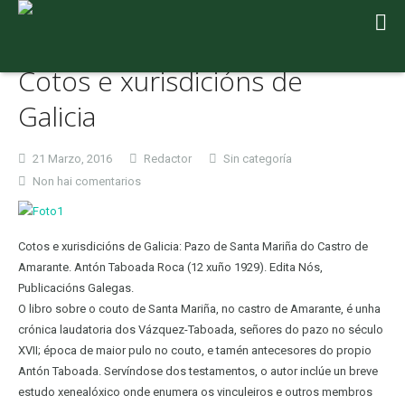
Cotos e xurisdicións de
Galicia
21 Marzo, 2016
Redactor
Sin categoría
en
Non hai comentarios
Cotos
e
xurisdicións
Cotos e xurisdicións de Galicia: Pazo de Santa Mariña do Castro de
de
Amarante. Antón Taboada Roca (12 xuño 1929). Edita Nós,
Galicia
Publicacións Galegas.
O libro sobre o couto de Santa Mariña, no castro de Amarante, é unha
crónica laudatoria dos Vázquez-Taboada, señores do pazo no século
XVII; época de maior pulo no couto, e tamén antecesores do propio
Antón Taboada. Servíndose dos testamentos, o autor inclúe un breve
estudo xenealóxico onde enumera os vinculeiros e outros membros