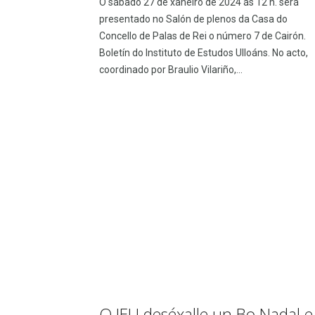
O sábado 27 de xaneiro de 2024 ás 12 h. será
presentado no Salón de plenos da Casa do
Concello de Palas de Rei o número 7 de Cairón.
Boletín do Instituto de Estudos Ulloáns. No acto,
coordinado por Braulio Vilariño,...
O IEU deséxalle un Bo Nadal e